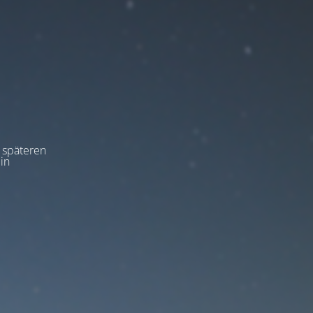
m späteren
in