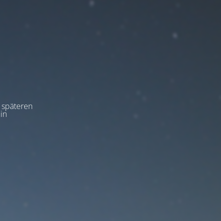
m späteren
in